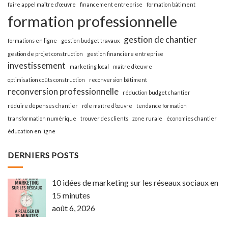
faire appel maître d’œuvre
financement entreprise
formation bâtiment
formation professionnelle
gestion de chantier
formations en ligne
gestion budget travaux
gestion de projet construction
gestion financière entreprise
investissement
marketing local
maître d’œuvre
optimisation coûts construction
reconversion bâtiment
reconversion professionnelle
réduction budget chantier
réduire dépenses chantier
rôle maître d’œuvre
tendance formation
transformation numérique
trouver des clients
zone rurale
économies chantier
éducation en ligne
DERNIERS POSTS
10 idées de marketing sur les réseaux sociaux en
15 minutes
août 6, 2026