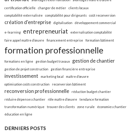
certification officielle
changer de métier
clients locaux
comptabilité externalisée
comptabilité pour dirigeants
coût reconversion
création d'entreprise
digitalisation
développement commercial
entrepreneuriat
e-learning
externalisation comptabilité
faire appel maître d’œuvre
financement entreprise
formation bâtiment
formation professionnelle
gestion de chantier
formations en ligne
gestion budget travaux
gestion de projet construction
gestion financière entreprise
investissement
marketing local
maître d’œuvre
optimisation coûts construction
reconversion bâtiment
reconversion professionnelle
réduction budget chantier
réduire dépenses chantier
rôle maître d’œuvre
tendance formation
transformation numérique
trouver des clients
zone rurale
économies chantier
éducation en ligne
DERNIERS POSTS