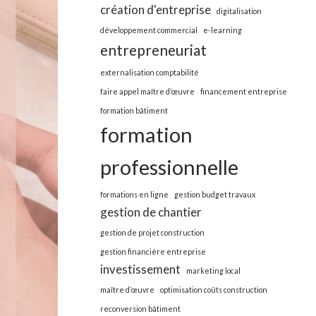
création d'entreprise
digitalisation
développement commercial
e-learning
entrepreneuriat
externalisation comptabilité
faire appel maître d’œuvre
financement entreprise
formation bâtiment
formation
professionnelle
formations en ligne
gestion budget travaux
gestion de chantier
gestion de projet construction
gestion financière entreprise
investissement
marketing local
maître d’œuvre
optimisation coûts construction
reconversion bâtiment