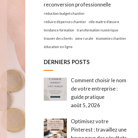
reconversion professionnelle
réduction budget chantier
réduire dépenses chantier
rôle maître d’œuvre
tendance formation
transformation numérique
trouver des clients
zone rurale
économies chantier
éducation en ligne
DERNIERS POSTS
Comment choisir le nom
de votre entreprise :
guide pratique
août 5, 2026
Optimisez votre
Pinterest : travaillez une
heure pour des résultats