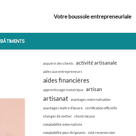
Votre boussole entrepreneuriale
 BÂTIMENTS
activité artisanale
acquérir des clients
aides aux entrepreneurs
aides financières
artisan
apprentissage numérique
artisanat
avantages externalisation
avantages maître d’œuvre
certification officielle
changer de métier
clients locaux
comptabilité externalisée
comptabilité pour dirigeants
coût reconversion