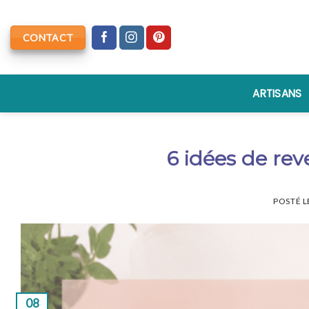
Skip
to
CONTACT
content
ARTISANS
6 idées de rev
POSTÉ 
08