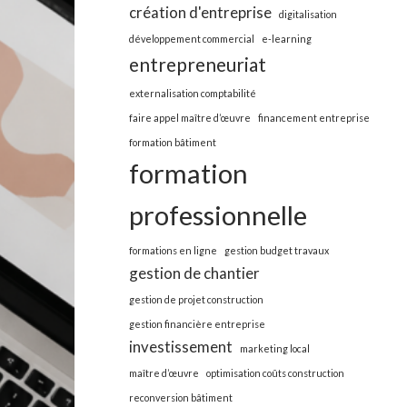
création d'entreprise
digitalisation
développement commercial
e-learning
entrepreneuriat
externalisation comptabilité
faire appel maître d’œuvre
financement entreprise
formation bâtiment
formation
professionnelle
formations en ligne
gestion budget travaux
gestion de chantier
gestion de projet construction
gestion financière entreprise
investissement
marketing local
maître d’œuvre
optimisation coûts construction
reconversion bâtiment