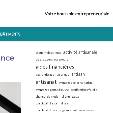
Votre boussole entrepreneuriale
 BÂTIMENTS
activité artisanale
acquérir des clients
ance
aides aux entrepreneurs
aides financières
artisan
apprentissage numérique
artisanat
avantages externalisation
avantages maître d’œuvre
certification officielle
changer de métier
clients locaux
comptabilité externalisée
comptabilité pour dirigeants
coût reconversion