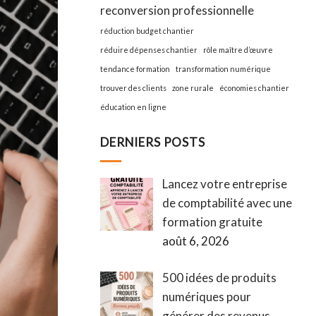
reconversion professionnelle
réduction budget chantier
réduire dépenses chantier
rôle maître d’œuvre
tendance formation
transformation numérique
trouver des clients
zone rurale
économies chantier
éducation en ligne
DERNIERS POSTS
Lancez votre entreprise
de comptabilité avec une
formation gratuite
août 6, 2026
500 idées de produits
numériques pour
générer des revenus