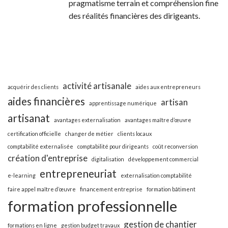
pragmatisme terrain et compréhension fine
des réalités financières des dirigeants.
activité artisanale
acquérir des clients
aides aux entrepreneurs
aides financières
artisan
apprentissage numérique
artisanat
avantages externalisation
avantages maître d’œuvre
certification officielle
changer de métier
clients locaux
comptabilité externalisée
comptabilité pour dirigeants
coût reconversion
création d'entreprise
digitalisation
développement commercial
entrepreneuriat
e-learning
externalisation comptabilité
faire appel maître d’œuvre
financement entreprise
formation bâtiment
formation professionnelle
gestion de chantier
formations en ligne
gestion budget travaux