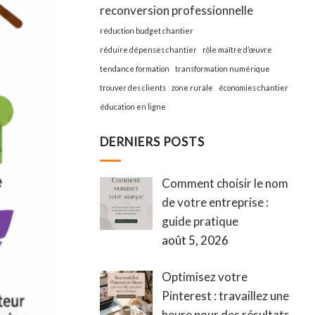
reconversion professionnelle
réduction budget chantier
réduire dépenses chantier
rôle maître d’œuvre
tendance formation
transformation numérique
trouver des clients
zone rurale
économies chantier
éducation en ligne
DERNIERS POSTS
Comment choisir le nom
de votre entreprise :
guide pratique
août 5, 2026
Optimisez votre
Pinterest : travaillez une
heure pour des résultats