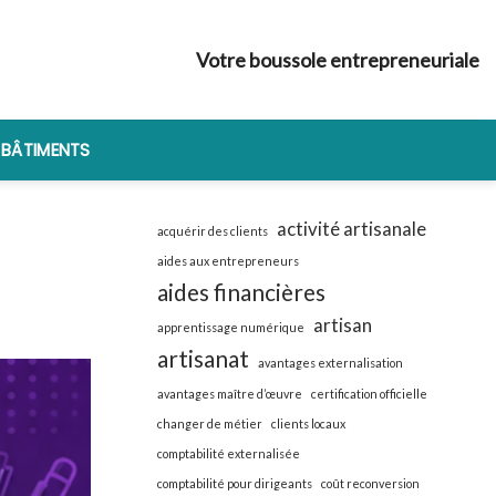
Votre boussole entrepreneuriale
 BÂTIMENTS
activité artisanale
acquérir des clients
aides aux entrepreneurs
aides financières
artisan
apprentissage numérique
artisanat
avantages externalisation
avantages maître d’œuvre
certification officielle
changer de métier
clients locaux
comptabilité externalisée
comptabilité pour dirigeants
coût reconversion