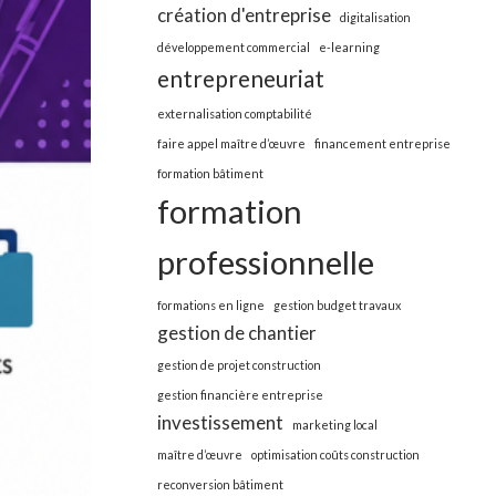
création d'entreprise
digitalisation
développement commercial
e-learning
entrepreneuriat
externalisation comptabilité
faire appel maître d’œuvre
financement entreprise
formation bâtiment
formation
professionnelle
formations en ligne
gestion budget travaux
gestion de chantier
gestion de projet construction
gestion financière entreprise
investissement
marketing local
maître d’œuvre
optimisation coûts construction
reconversion bâtiment