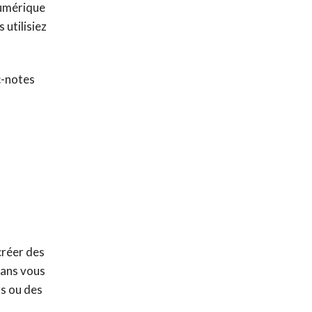
numérique
 utilisiez
c-notes
créer des
sans vous
rs ou des