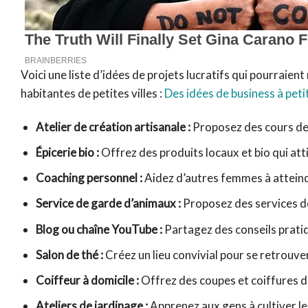
Voici une liste d’idées de projets lucratifs qui pourrai
habitantes de petites villes :
Des idées de business à peti
Atelier de création artisanale :
Proposez des cours de 
Épicerie bio :
Offrez des produits locaux et bio qui at
Coaching personnel :
Aidez d’autres femmes à atteindr
Service de garde d’animaux :
Proposez des services d
Blog ou chaîne YouTube :
Partagez des conseils pratiq
Salon de thé :
Créez un lieu convivial pour se retrouve
Coiffeur à domicile :
Offrez des coupes et coiffures d
Ateliers de jardinage :
Apprenez aux gens à cultiver le