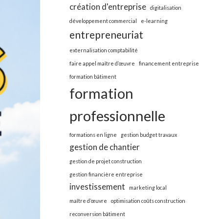
création d'entreprise
digitalisation
développement commercial
e-learning
entrepreneuriat
externalisation comptabilité
faire appel maître d’œuvre
financement entreprise
formation bâtiment
formation
professionnelle
formations en ligne
gestion budget travaux
gestion de chantier
gestion de projet construction
gestion financière entreprise
investissement
marketing local
maître d’œuvre
optimisation coûts construction
reconversion bâtiment