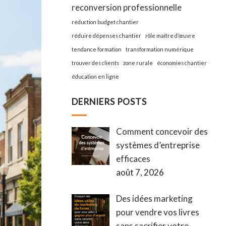
reconversion professionnelle
réduction budget chantier
réduire dépenses chantier
rôle maître d’œuvre
tendance formation
transformation numérique
trouver des clients
zone rurale
économies chantier
éducation en ligne
DERNIERS POSTS
Comment concevoir des
systèmes d’entreprise
efficaces
août 7, 2026
Des idées marketing
pour vendre vos livres
sans sacrifier votre