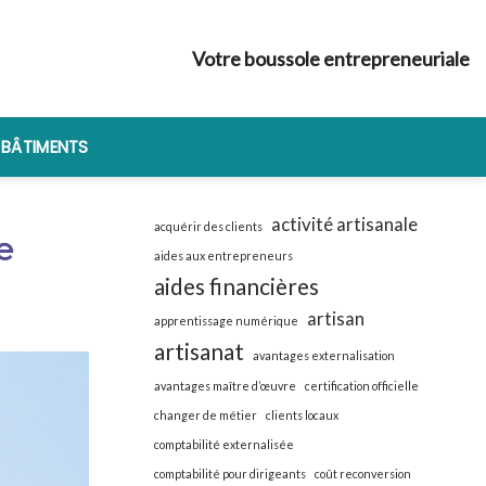
Votre boussole entrepreneuriale
 BÂTIMENTS
activité artisanale
acquérir des clients
e
aides aux entrepreneurs
aides financières
artisan
apprentissage numérique
artisanat
avantages externalisation
avantages maître d’œuvre
certification officielle
changer de métier
clients locaux
comptabilité externalisée
comptabilité pour dirigeants
coût reconversion