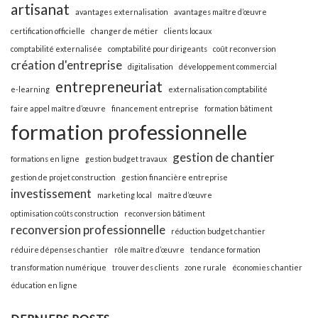
artisanat
avantages externalisation
avantages maître d’œuvre
certification officielle
changer de métier
clients locaux
comptabilité externalisée
comptabilité pour dirigeants
coût reconversion
création d'entreprise
digitalisation
développement commercial
entrepreneuriat
e-learning
externalisation comptabilité
faire appel maître d’œuvre
financement entreprise
formation bâtiment
formation professionnelle
gestion de chantier
formations en ligne
gestion budget travaux
gestion de projet construction
gestion financière entreprise
investissement
marketing local
maître d’œuvre
optimisation coûts construction
reconversion bâtiment
reconversion professionnelle
réduction budget chantier
réduire dépenses chantier
rôle maître d’œuvre
tendance formation
transformation numérique
trouver des clients
zone rurale
économies chantier
éducation en ligne