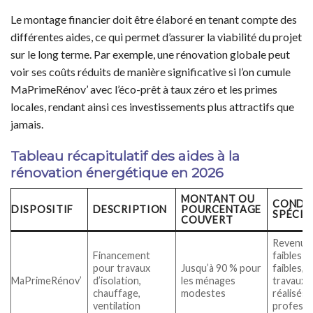
Le montage financier doit être élaboré en tenant compte des
différentes aides, ce qui permet d’assurer la viabilité du projet
sur le long terme. Par exemple, une rénovation globale peut
voir ses coûts réduits de manière significative si l’on cumule
MaPrimeRénov’ avec l’éco-prêt à taux zéro et les primes
locales, rendant ainsi ces investissements plus attractifs que
jamais.
Tableau récapitulatif des aides à la
rénovation énergétique en 2026
MONTANT OU
CONDI
DISPOSITIF
DESCRIPTION
POURCENTAGE
SPÉCIA
COUVERT
Revenus
Financement
faibles o
pour travaux
Jusqu’à 90 % pour
faibles,
MaPrimeRénov’
d’isolation,
les ménages
travaux
chauffage,
modestes
réalisés 
ventilation
professi