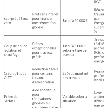
RGE
Réalisati
Prêt sans intérêt
travaux 
Éco-prêt à taux
pour financer
gain
Jusqu’à 30 000 €
zéro
une rénovation
énergéti
globale
supérieu
%
Travaux
Primes
réalisés 
Coup de pouce
Jusqu’à 5 000 €
exceptionnelles
professi
isolation et
selon le type de
pour travaux
RGE, cibl
chauffage
travaux
précis
perform
énergéti
Réduction fiscale
Réalisés 
Crédit d’impôt
pour certains
25 % du montant
professi
CITE
travaux
des travaux
labellisé
d’amélioration
Aide spécifique
Logemen
pour
Prime de
Variable selon la
anciens 
rénovations
l’ANAH
situation
difficulté
globales ou
énergéti
complémentaires