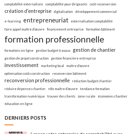
comptabilité externalisée
comptabilité pour dirigeants
coût reconversion
création d'entreprise
digitalisation
développement commercial
entrepreneuriat
e-learning
externalisation comptabilité
faire appel maître d’œuvre
financement entreprise
formation bâtiment
formation professionnelle
gestion de chantier
formations en ligne
gestion budget travaux
gestion de projet construction
gestion financière entreprise
investissement
marketing local
maître d’œuvre
optimisation coûts construction
reconversion bâtiment
reconversion professionnelle
réduction budget chantier
réduire dépenses chantier
rôle maître d’œuvre
tendance formation
transformation numérique
trouver des clients
zone rurale
économies chantier
éducation en ligne
DERNIERS POSTS
Lancez votre entreprise de comptabilité avec