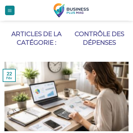
Skip
to
content
CONTRÔLE DES
DÉPENSES
22
Fév